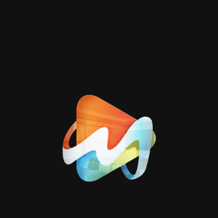
تصنيفات
مدونتنا
1
موشن جرافيك
1