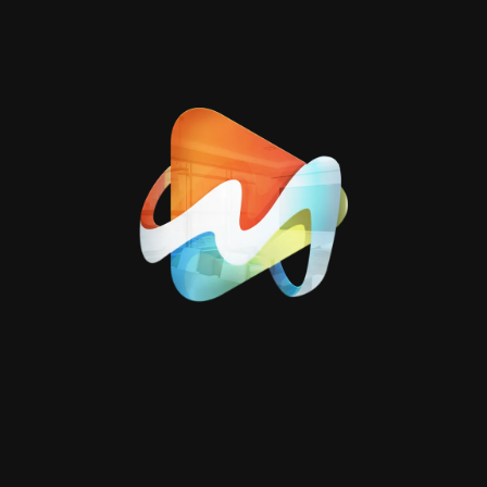
 تناسب جميع احتياجاتك التسويقية والتوضيحية، حيث نغطي
رسالتك بشكل جذاب وواضح. سواء كنت تبحث عن
فيديو كرتوني
(3D)
يُضفي بعداً واقعياً لشخصياتك ومنتجاتك، أو
فيديو
طريقة مبسطة، فنحن نوفر لك كل ذلك. كما نُبدع في تنفيذ