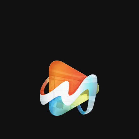
تصنيفات
مدونتنا
1
موشن جرافيك
1