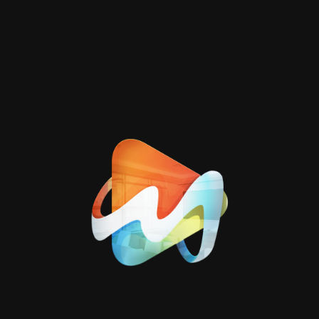
تصنيفات
مدونتنا
1
موشن جرافيك
1