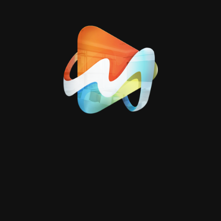
المنصات المستهدفة:
تم أخذ أبعاد كل منصة بعين الاعتبار لتقديم نسخ متوافقة
بنسبة 100%.
فيسبوك
انسجرام
تويتر / X
الاعتناء بـ Safe Zone:
في كل تصميم، تم الالتزام الكامل بـ الـ Safe Zone لضمان