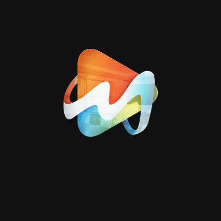
تم تطوير الهوية البصرية للمحتوى بما يتماشى مع شخصية
العلامة التجارية، مع الحفاظ على نمط موحد في الألوان والخطوط
واستخدام عناصر بصرية تعزز من تميز البوستات وسط زحام
المحتوى.
المنصات المستهدفة:
تم أخذ أبعاد كل منصة بعين الاعتبار لتقديم نسخ متوافقة
بنسبة 100%.
فيسبوك
انسجرام
تويتر / X