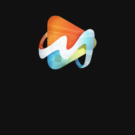
المنصات المستهدفة:
تم أخذ أبعاد كل منصة بعين الاعتبار لتقديم نسخ متوافقة
بنسبة 100%.
فيسبوك
انسجرام
تويتر / X
الاعتناء بـ Safe Zone:
في كل تصميم، تم الالتزام الكامل بـ الـ Safe Zone لضمان